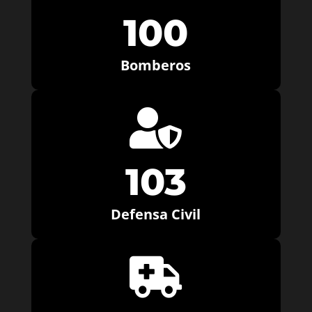
100
Bomberos

103
Defensa Civil
