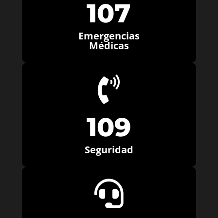
107
Emergencias
Médicas

109
Seguridad
