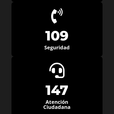

109
Seguridad

147
Atención
Ciudadana