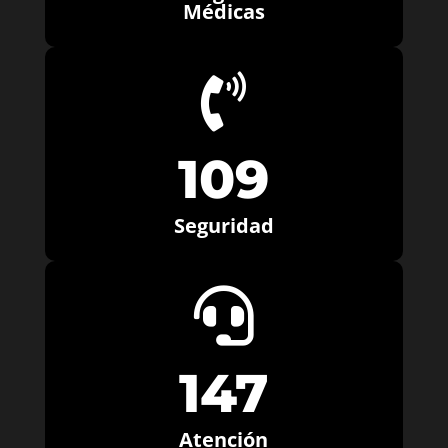
Médicas

109
Seguridad

147
Atención