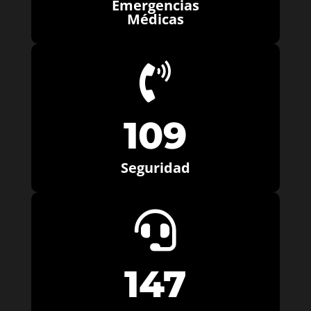
Emergencias
Médicas

109
Seguridad

147