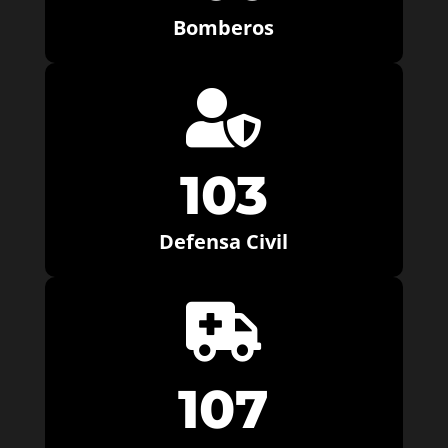
Bomberos

103
Defensa Civil

107