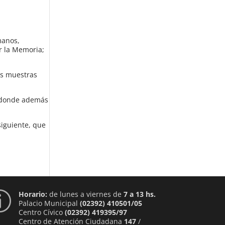
manos,
r la Memoria;
las muestras
a, donde además
siguiente, que
Horario:
de lunes a viernes de
7 a 13 hs.
p
Palacio Municipal
(02392) 410501/05
Centro Cívico
(02392) 419395/97
Centro de Atención Ciudadana
147
/