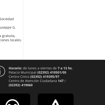
 Sociedad
iuseppe G.
a gratuita,
iones locales.
Horario:
de lunes a viernes de
7 a 13 hs.
p
Palacio Municipal
(02392) 410501/05
Centro Cívico
(02392) 419395/97
Centro de Atención Ciudadana
147
/
(02392) 419060