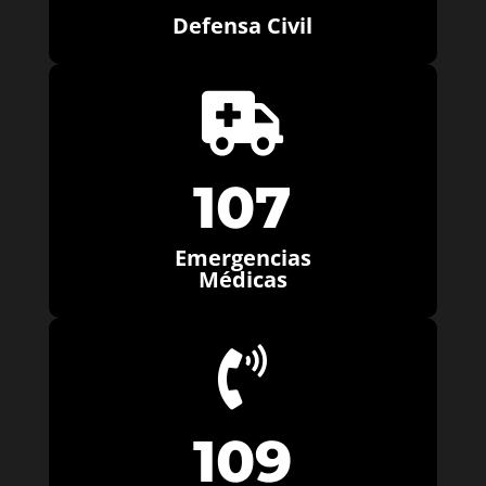
Defensa Civil

107
Emergencias
Médicas

109