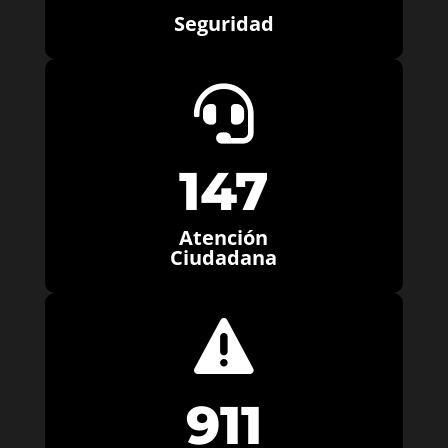
Seguridad

147
Atención
Ciudadana

911