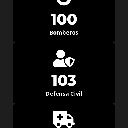
100
Bomberos

103
Defensa Civil
