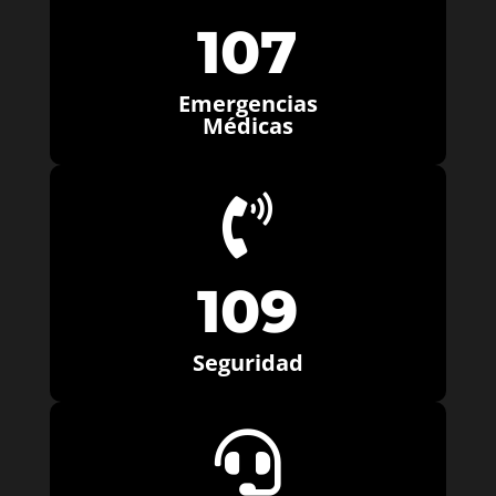
107
Emergencias
Médicas

109
Seguridad
