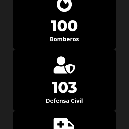

100
Bomberos

103
Defensa Civil
