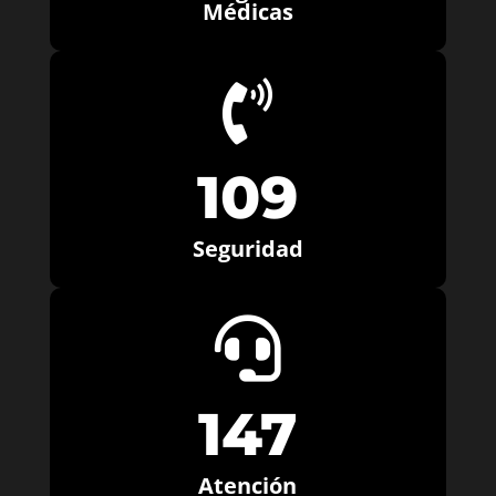
Médicas

109
Seguridad

147
Atención