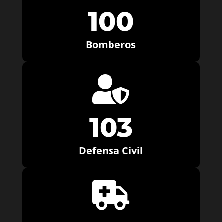
100
Bomberos

103
Defensa Civil
