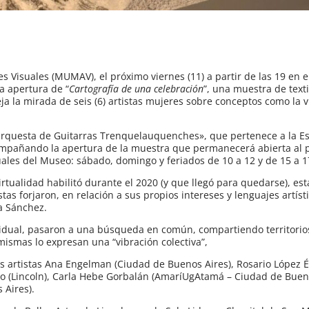
s Visuales (MUMAV), el próximo viernes (11) a partir de las 19 en 
a apertura de “
Cartografía de una celebración
”, una muestra de texti
eja la mirada de seis (6) artistas mujeres sobre conceptos como la 
«Orquesta de Guitarras Trenquelauquenches», que pertenece a la E
compañando la apertura de la muestra que permanecerá abierta al 
uales del Museo: sábado, domingo y feriados de 10 a 12 y de 15 a 1
virtualidad habilitó durante el 2020 (y que llegó para quedarse), es
stas forjaron, en relación a sus propios intereses y lenguajes artís
a Sánchez.
idual, pasaron a una búsqueda en común, compartiendo territorio
mismas lo expresan una “vibración colectiva”,
as artistas Ana Engelman (Ciudad de Buenos Aires), Rosario López É
aro (Lincoln), Carla Hebe Gorbalán (AmaríUgAtamá – Ciudad de Buen
 Aires).