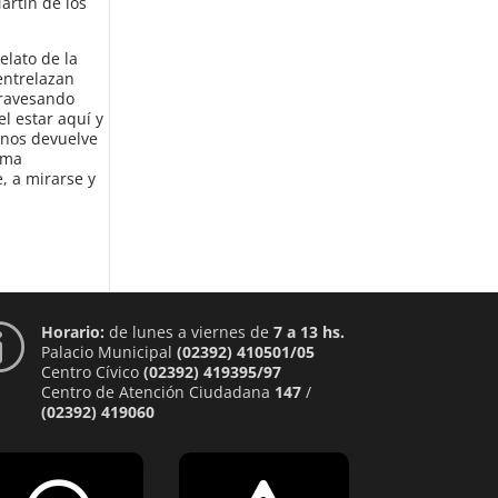
artín de los
elato de la
 entrelazan
atravesando
el estar aquí y
 nos devuelve
ima
, a mirarse y
Horario:
de lunes a viernes de
7 a 13 hs.
p
Palacio Municipal
(02392) 410501/05
Centro Cívico
(02392) 419395/97
Centro de Atención Ciudadana
147
/
(02392) 419060