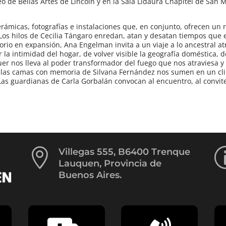
 de Bellas Artes de Lincoln y en la Sala Lidaura Chapitel de San M
erámicas, fotografías e instalaciones que, en conjunto, ofrecen un r
. Los hilos de Cecilia Tángaro enredan, atan y desatan tiempos que
torio en expansión, Ana Engelman invita a un viaje a lo ancestral 
 la intimidad del hogar, de volver visible la geografía doméstica, d
uer nos lleva al poder transformador del fuego que nos atraviesa y
as, las camas con memoria de Silvana Fernández nos sumen en un cl
Las guardianas de Carla Gorbalán convocan al encuentro, al convite
.

Villegas 555, B6400 Trenque
Lauquen, Provincia de
Buenos Aires.