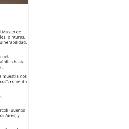
el Museo de
les, pinturas,
vulnerabilidad,
scuela
público hasta
7.
ta muestra nos
ticos”, comentó
s,
rcoli (Buenos
os Aires) y