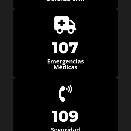

107
Emergencias
Médicas

109
Seguridad