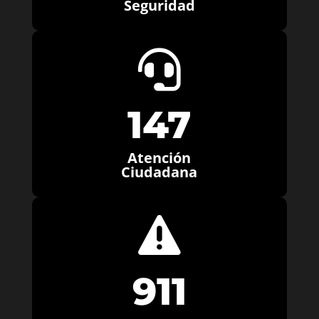
Seguridad

147
Atención
Ciudadana

911