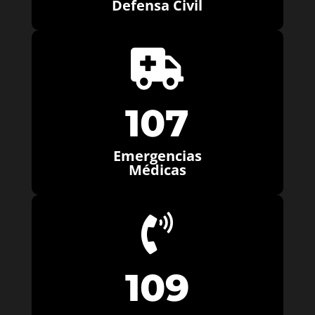
Defensa Civil

107
Emergencias
Médicas

109