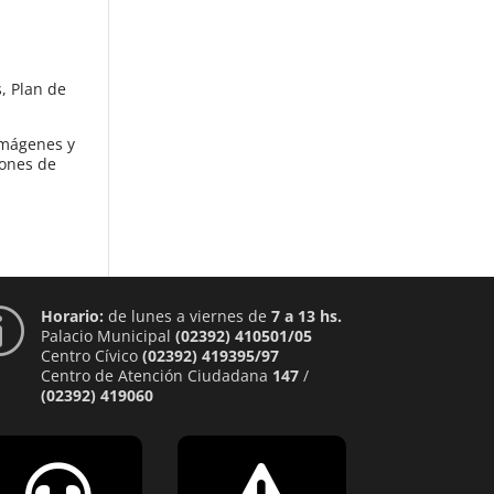
s, Plan de
imágenes y
iones de
Horario:
de lunes a viernes de
7 a 13 hs.
p
Palacio Municipal
(02392) 410501/05
Centro Cívico
(02392) 419395/97
Centro de Atención Ciudadana
147
/
(02392) 419060