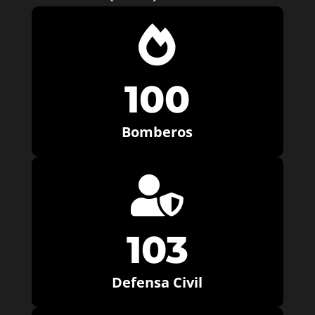

100
Bomberos

103
Defensa Civil