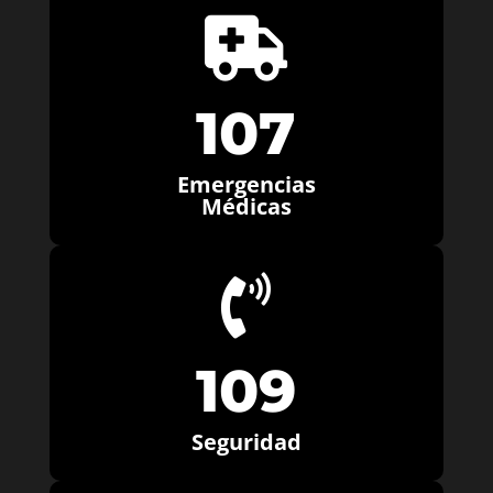

107
Emergencias
Médicas

109
Seguridad