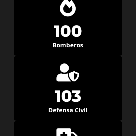

100
Bomberos

103
Defensa Civil