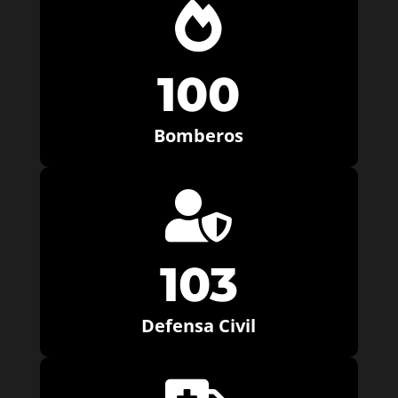

100
Bomberos

103
Defensa Civil