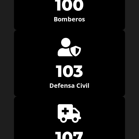
100
Bomberos

103
Defensa Civil

107