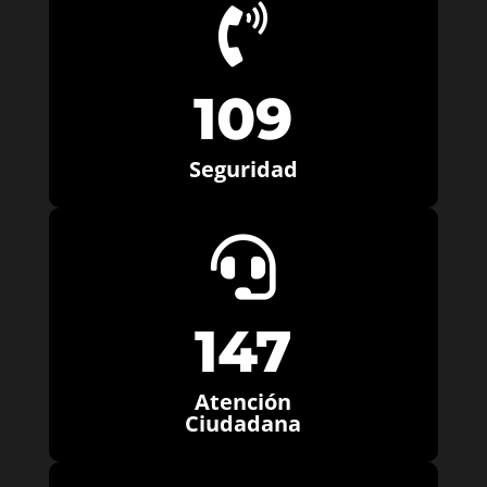

109
Seguridad

147
Atención
Ciudadana