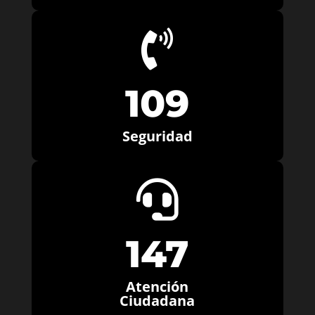

109
Seguridad

147
Atención
Ciudadana