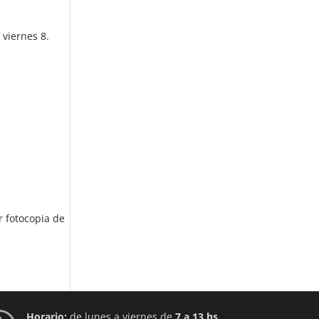
 viernes 8.
r fotocopia de
Horario:
de lunes a viernes de
7 a 13 hs.