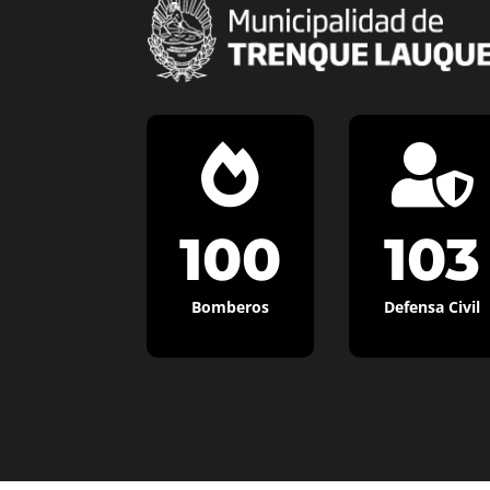


100
103
Bomberos
Defensa Civil