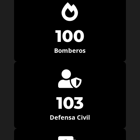

100
Bomberos

103
Defensa Civil