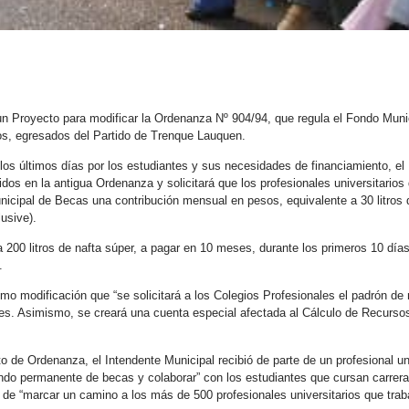
un Proyecto para modificar la Ordenanza Nº 904/94, que regula el Fondo Mun
rios, egresados del Partido de Trenque Lauquen.
n los últimos días por los estudiantes y sus necesidades de financiamiento, e
dos en la antigua Ordenanza y solicitará que los profesionales universitarios
unicipal de Becas una contribución mensual en pesos, equivalente a 30 litros 
usive).
a 200 litros de nafta súper, a pagar en 10 meses, durante los primeros 10 dí
.
o modificación que “se solicitará a los Colegios Profesionales el padrón de 
s. Asimismo, se creará una cuenta especial afectada al Cálculo de Recursos
 de Ordenanza, el Intendente Municipal recibió de parte de un profesional un
ondo permanente de becas y colaborar” con los estudiantes que cursan carrera
 de “marcar un camino a los más de 500 profesionales universitarios que traba