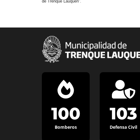
de Trenque Lauquen”.


100
103
Bomberos
Defensa Civil