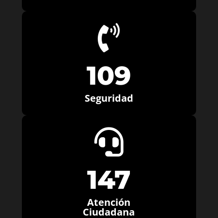

109
Seguridad

147
Atención
Ciudadana