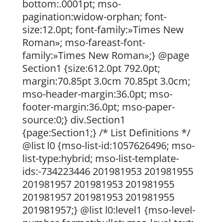
bottom:.0001pt; mso-
pagination:widow-orphan; font-
size:12.0pt; font-family:»Times New
Roman»; mso-fareast-font-
family:»Times New Roman»;} @page
Section1 {size:612.0pt 792.0pt;
margin:70.85pt 3.0cm 70.85pt 3.0cm;
mso-header-margin:36.0pt; mso-
footer-margin:36.0pt; mso-paper-
source:0;} div.Section1
{page:Section1;} /* List Definitions */
@list l0 {mso-list-id:1057626496; mso-
list-type:hybrid; mso-list-template-
ids:-734223446 201981953 201981955
201981957 201981953 201981955
201981957 201981953 201981955
201981957;} @list l0:level1 {mso-level-