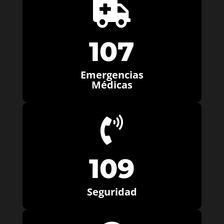

107
Emergencias
Médicas

109
Seguridad