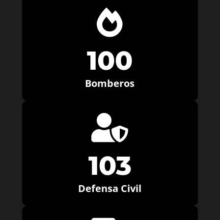

100
Bomberos

103
Defensa Civil