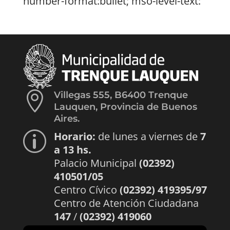
number-format:bullet; mso-level-text:

Villegas 555, B6400 Trenque
Lauquen, Provincia de Buenos
Aires.
Horario:
de lunes a viernes de
7
p
a 13 hs.
Palacio Municipal
(02392)
410501/05
Centro Cívico
(02392) 419395/97
Centro de Atención Ciudadana
147
/
(02392) 419060