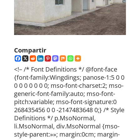
Compartir
<!– /* Font Definitions */ @font-face
{font-family:Wingdings; panose-1:5 0 0
0 0 0 0 0 0 0; mso-font-charset:2; mso-
generic-font-family:auto; mso-font-
pitch:variable; mso-font-signature:0
268435456 0 0 -2147483648 0;} /* Style
Definitions */ p.MsoNormal,
li.MsoNormal, div.MsoNormal {mso-
style-parent:»»; margin:0cm; margin-