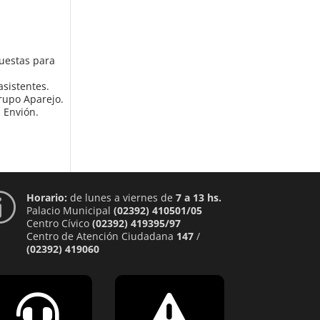
puestas para
asistentes.
Grupo Aparejo.
a Envión.
Horario:
de lunes a viernes de
7 a 13 hs.
p
Palacio Municipal
(02392) 410501/05
Centro Cívico
(02392) 419395/97
Centro de Atención Ciudadana
147
/
(02392) 419060

