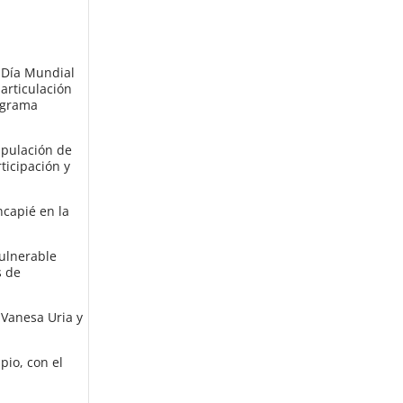
 Día Mundial
articulación
rograma
ipulación de
ticipación y
ncapié en la
ulnerable
s de
 Vanesa Uria y
pio, con el