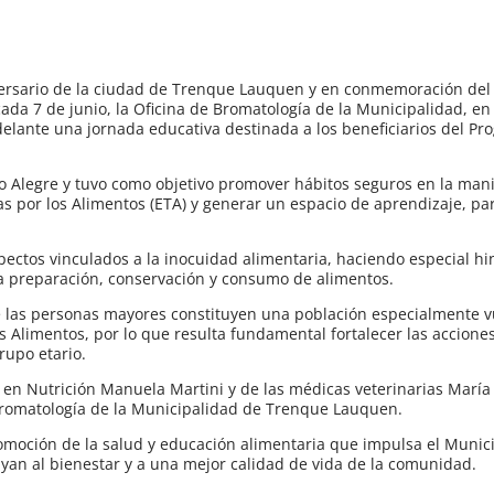
niversario de la ciudad de Trenque Lauquen y en conmemoración del
ada 7 de junio, la Oficina de Bromatología de la Municipalidad, en 
delante una jornada educativa destinada a los beneficiarios del P
rrio Alegre y tuvo como objetivo promover hábitos seguros en la man
 por los Alimentos (ETA) y generar un espacio de aprendizaje, par
pectos vinculados a la inocuidad alimentaria, haciendo especial hi
la preparación, conservación y consumo de alimentos.
 las personas mayores constituyen una población especialmente v
s Alimentos, por lo que resulta fundamental fortalecer las accione
rupo etario.
a en Nutrición Manuela Martini y de las médicas veterinarias María
Bromatología de la Municipalidad de Trenque Lauquen.
romoción de la salud y educación alimentaria que impulsa el Munici
yan al bienestar y a una mejor calidad de vida de la comunidad.