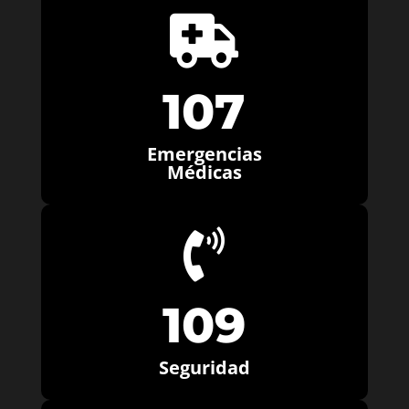

107
Emergencias
Médicas

109
Seguridad