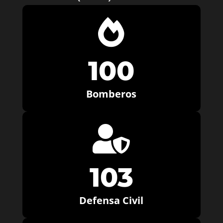

100
Bomberos

103
Defensa Civil