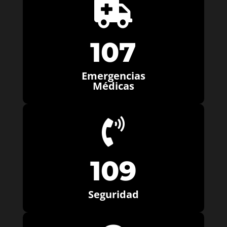

107
Emergencias
Médicas

109
Seguridad