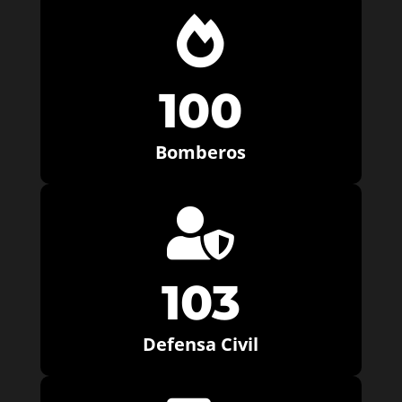

100
Bomberos

103
Defensa Civil