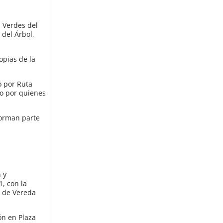
s Verdes del
 del Árbol,
opias de la
o por Ruta
do por quienes
forman parte
 y
1, con la
n de Vereda
ón en Plaza