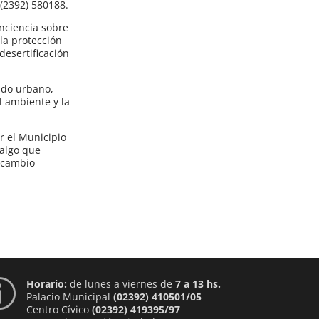
 (2392) 580188.
onciencia sobre
 la protección
desertificación
ado urbano,
l ambiente y la
r el Municipio
 algo que
l cambio
Horario:
de lunes a viernes de
7 a 13 hs.
p
Palacio Municipal
(02392) 410501/05
Centro Cívico
(02392) 419395/97