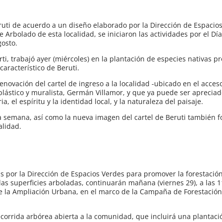
ruti de acuerdo a un diseño elaborado por la Dirección de Espacio
Arbolado de esta localidad, se iniciaron las actividades por el Día
osto.
i, trabajó ayer (miércoles) en la plantación de especies nativas pr
característico de Beruti.
novación del cartel de ingreso a la localidad -ubicado en el acces
a plástico y muralista, Germán Villamor, y que ya puede ser aprecia
ia, el espíritu y la identidad local, y la naturaleza del paisaje.
la semana, así como la nueva imagen del cartel de Beruti también 
alidad.
as por la Dirección de Espacios Verdes para promover la forestación
las superficies arboladas, continuarán mañana (viernes 29), a las 1
 de la Ampliación Urbana, en el marco de la Campaña de Forestació
recorrida arbórea abierta a la comunidad, que incluirá una plantaci