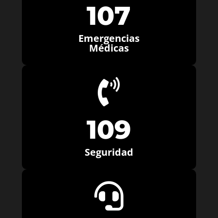
107
Emergencias
Médicas

109
Seguridad
