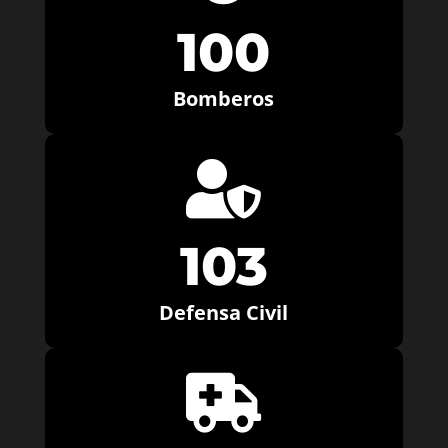
100
Bomberos

103
Defensa Civil
