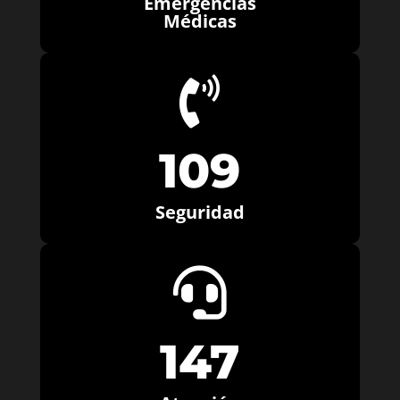
Emergencias
Médicas

109
Seguridad

147