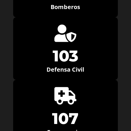
Bomberos

103
Defensa Civil

107