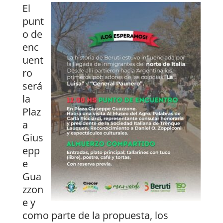
El
punt
o de
enc
uent
ro
será
la
Plaz
a
Gius
epp
e
Gua
zzon
e y
como parte de la propuesta, los