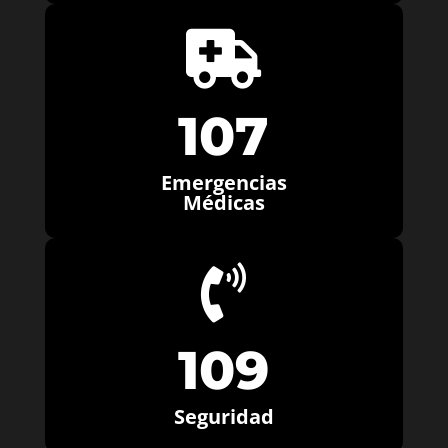

107
Emergencias
Médicas

109
Seguridad