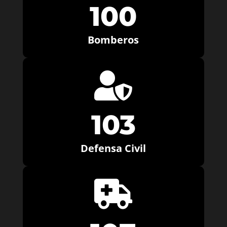
100
Bomberos

103
Defensa Civil
