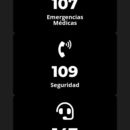
107
Emergencias
Médicas

109
Seguridad
