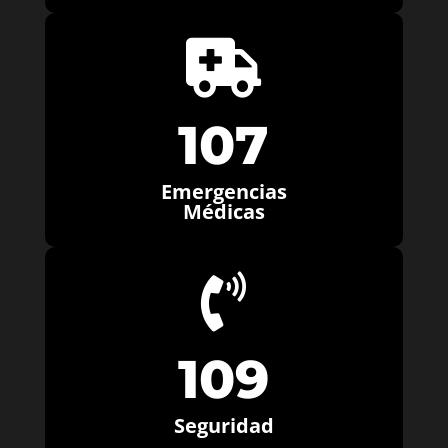

107
Emergencias
Médicas

109
Seguridad