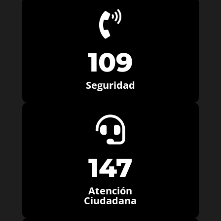

109
Seguridad

147
Atención
Ciudadana