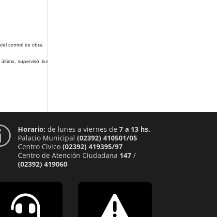
del control de obra.
último, supervisó los
Horario:
de lunes a viernes de
7 a 13 hs.
p
Palacio Municipal
(02392) 410501/05
Centro Cívico
(02392) 419395/97
Centro de Atención Ciudadana
147
/
(02392) 419060

