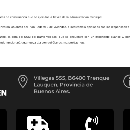
bras de construcción que se ejecutan a través de la administración municipal.
enzaron las obras del Plan Federal 2 de viviendas, e intercambió opiniones con los responsables 
ino, la obra del SUM del Barrio Villegas, que se encuentra con un importante avance y, por 
donde funcionará una nueva ala con quirófanos, maternidad, etc.

Villegas 555, B6400 Trenque
Lauquen, Provincia de
Buenos Aires.

