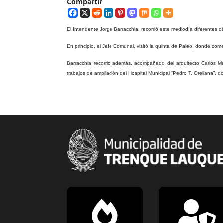
Compartir
El Intendente Jorge Barracchia, recorrió este mediodía diferentes o
En principio, el Jefe Comunal, visitó la quinta de Paleo, donde com
Barracchia recorrió además, acompañado del arquitecto Carlos Mar
trabajos de ampliación del Hospital Municipal “Pedro T. Orellana”, 

