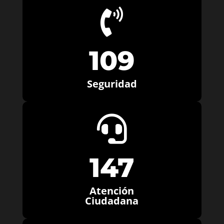

109
Seguridad

147
Atención
Ciudadana