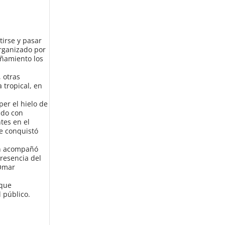
tirse y pasar
organizado por
añamiento los
 otras
 tropical, en
per el hielo de
ndo con
tes en el
ue conquistó
ién acompañó
resencia del
 Omar
 que
 público.