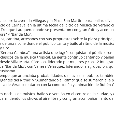
d, sobre la avenida Villegas y la Plaza San Martín, para bailar, diver
iado de Carnaval en la última fecha del ciclo de Música de Verano 
de Trenque Lauquen, donde se presentaron con gran éxito y acomp
ora” y “Banda Mix”.
os, cantina, artesanos con sus propuestas sobre la plaza principal,
e de una noche donde el público cantó y bailó al ritmo de la música
 y Oro.
e “Serena Gamboa”, una artista que logró conquistar al público, rom
clásicos de la música tropical. La gente continuó cantando y baila
esde Villa María, Córdoba, liderado por mujeres y con 12 integran
a de “Banda Mix”, con Vanesa Velazquez liderando la agrupación, q
ntusiasmo.
 tiempo que anunciaba probabilidades de lluvias, el público tamb
Gigantes del Ritmo” y “Aumentando el Ritmo” que se sumaron a la p
ica de Verano contaron con la conducción y animación de Rubén
os noches de música, baile y diversión en el centro de la ciudad, y
 permitiendo los shows al aire libre y con gran acompañamiento del