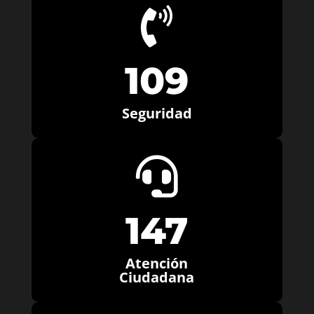

109
Seguridad

147
Atención
Ciudadana