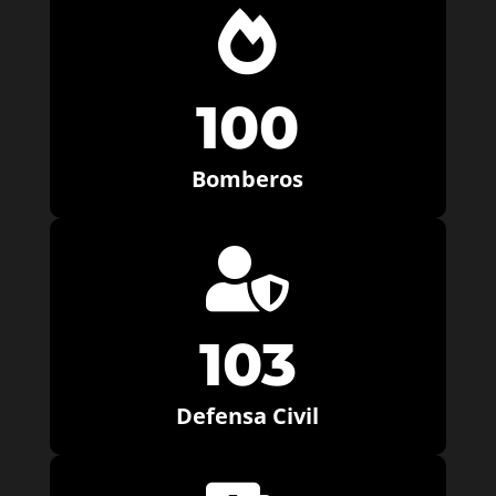

100
Bomberos

103
Defensa Civil