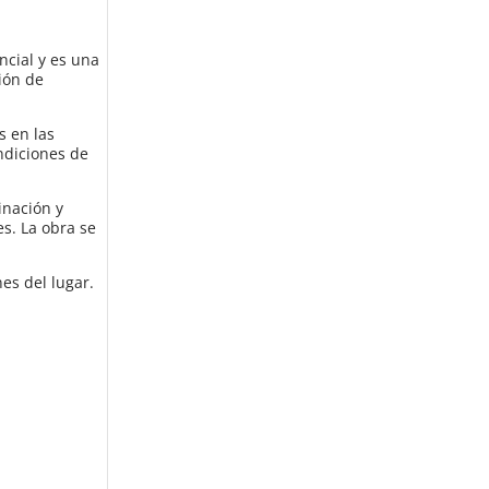
ncial y es una
ión de
s en las
ondiciones de
inación y
es. La obra se
es del lugar.