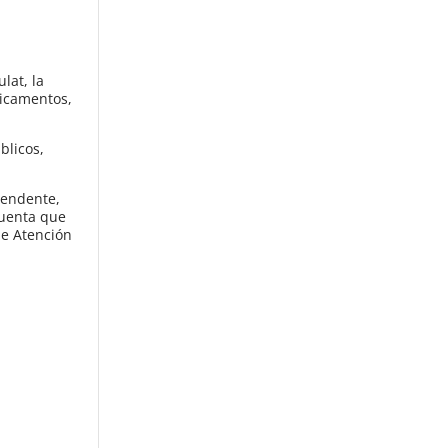
lat, la
dicamentos,
blicos,
tendente,
cuenta que
de Atención