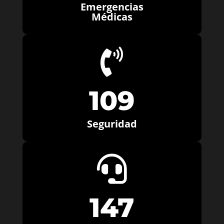
Emergencias
Médicas

109
Seguridad

147