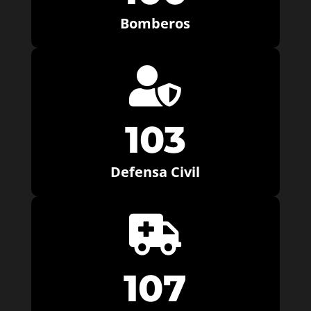
Bomberos

103
Defensa Civil

107