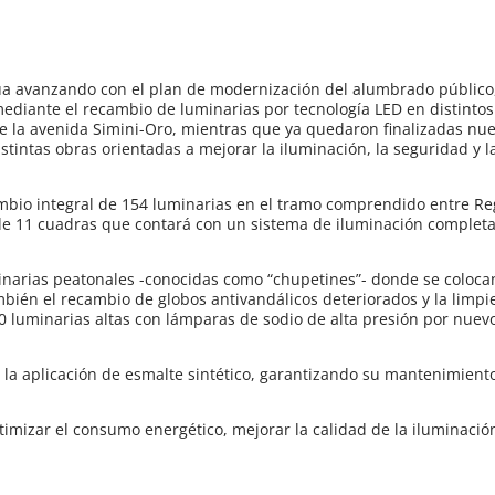
a avanzando con el plan de modernización del alumbrado público
mediante el recambio de luminarias por tecnología LED en distintos
e la avenida Simini-Oro, mientras que ya quedaron finalizadas nu
istintas obras orientadas a mejorar la iluminación, la seguridad y l
cambio integral de 154 luminarias en el tramo comprendido entre R
r de 11 cuadras que contará con un sistema de iluminación comple
minarias peatonales -conocidas como “chupetines”- donde se coloc
bién el recambio de globos antivandálicos deteriorados y la limpi
10 luminarias altas con lámparas de sodio de alta presión por nue
la aplicación de esmalte sintético, garantizando su mantenimient
timizar el consumo energético, mejorar la calidad de la iluminació