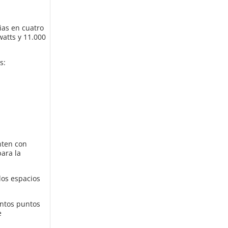
ias en cuatro
watts y 11.000
s:
nten con
ara la
los espacios
intos puntos
e
.