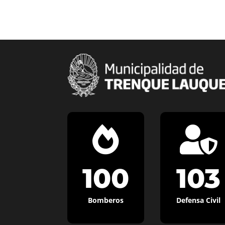


100
103
Bomberos
Defensa Civil