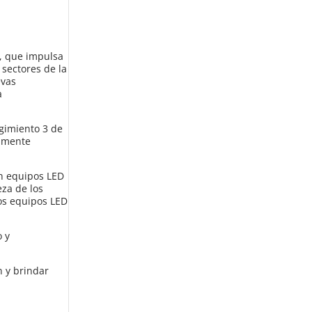
, que impulsa
 sectores de la
evas
a
egimiento 3 de
tamente
an equipos LED
eza de los
vos equipos LED
o y
n y brindar