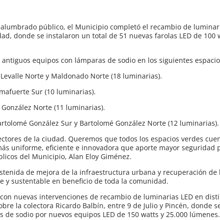
 alumbrado público, el Municipio completó el recambio de luminar
udad, donde se instalaron un total de 51 nuevas farolas LED de 100 
 antiguos equipos con lámparas de sodio en los siguientes espacio
 Levalle Norte y Maldonado Norte (18 luminarias).
lmafuerte Sur (10 luminarias).
. González Norte (11 luminarias).
Bartolomé González Sur y Bartolomé González Norte (12 luminarias).
ectores de la ciudad. Queremos que todos los espacios verdes cue
más uniforme, eficiente e innovadora que aporte mayor seguridad p
blicos del Municipio, Alan Eloy Giménez.
ostenida de mejora de la infraestructura urbana y recuperación de 
te y sustentable en beneficio de toda la comunidad.
r con nuevas intervenciones de recambio de luminarias LED en dist
obre la colectora Ricardo Balbín, entre 9 de Julio y Pincén, donde s
s de sodio por nuevos equipos LED de 150 watts y 25.000 lúmenes