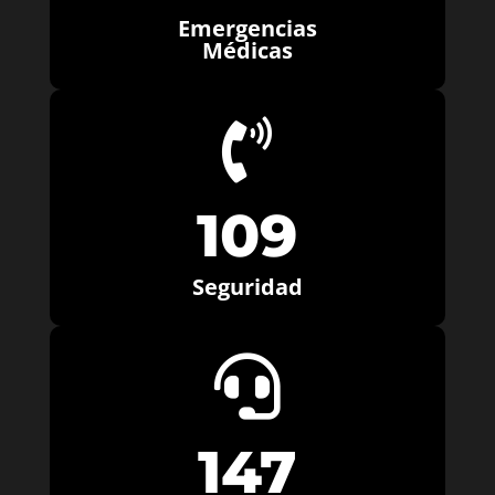
Emergencias
Médicas

109
Seguridad

147