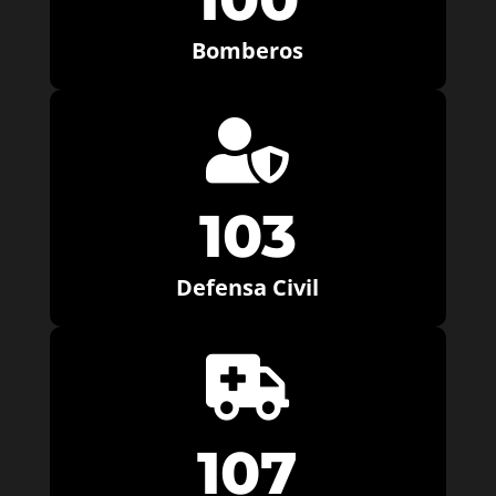
Bomberos

103
Defensa Civil

107