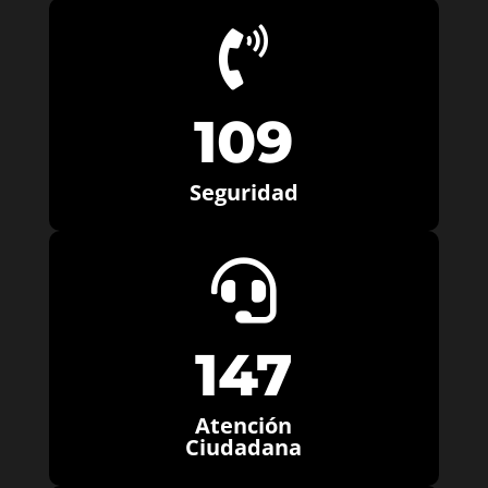

109
Seguridad

147
Atención
Ciudadana