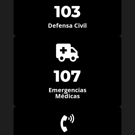
103
Defensa Civil

107
Emergencias
Médicas
