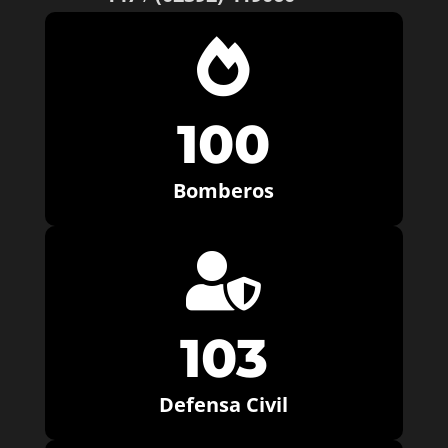

100
Bomberos

103
Defensa Civil