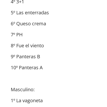
4º 3+1
5º Las enterradas
6º Queso crema
7º PH
8º Fue el viento
9º Panteras B
10º Panteras A
Masculino:
1º La vagoneta