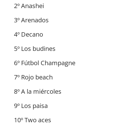
2º Anashei
3º Arenados
4º Decano
5º Los budines
6º Fútbol Champagne
7º Rojo beach
8º A la miércoles
9º Los paisa
10º Two aces