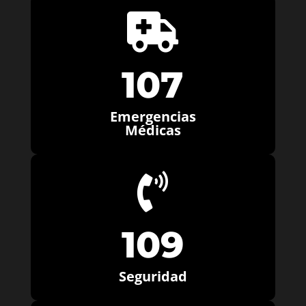

107
Emergencias
Médicas

109
Seguridad