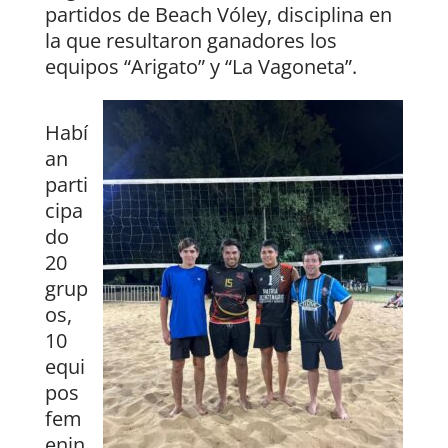
partidos de Beach Vóley, disciplina en
la que resultaron ganadores los
equipos “Arigato” y “La Vagoneta”.
Habí
an
parti
cipa
do
20
grup
os,
10
equi
pos
fem
enin